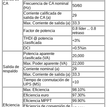
CA
Frecuencia de CA nominal
50/60
(Hz)
Corriente calificada de
29
salida de CA (a)
Max. Corriente de salida (a)
33.3
0.8 líder ... 0.8
Factor de potencia
retraso
THDI @ potencia
<3%
clasificada
DCI
<0.5%in
Potencia aparente
20,000
clasificada (VA)
Max. Poder aparente (VA)
22,000
Salida de
Corriente nominal (a)
29
respaldo
Max. Corriente de salida (a)
33.3
Tiempo de conmutación de
<10
UPS (MS)
Max. Eficiencia
98.10%
Eficiencia euro
97.30%
Eficiencia MPPT
99.90%
Eficiencia
Eficiencia de conversión de