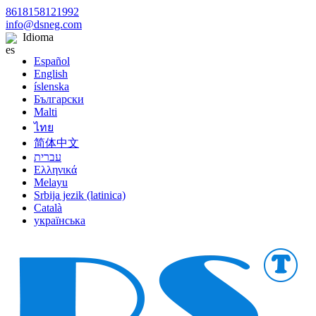
8618158121992
info@dsneg.com
Idioma
Español
English
íslenska
Български
Malti
ไทย
简体中文
עברית
Ελληνικά
Melayu
Srbija jezik (latinica)
Català
українська