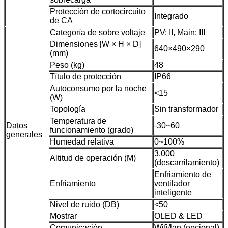
Protección de cortocircuito
Integrado
de CA
Categoría de sobre voltaje
PV: II, Main: III
Dimensiones [W × H × D]
640×490×290
(mm)
Peso (kg)
48
Título de protección
IP66
Autoconsumo por la noche
<15
(W)
Topología
Sin transformador
Temperatura de
Datos
-30~60
funcionamiento (grado)
generales
Humedad relativa
0~100%
3.000
Altitud de operación (M)
(descarrilamiento)
Enfriamiento de
Enfriamiento
ventilador
inteligente
Nivel de ruido (DB)
<50
Mostrar
OLED & LED
Comunicación
Wifi/lan (opcional)