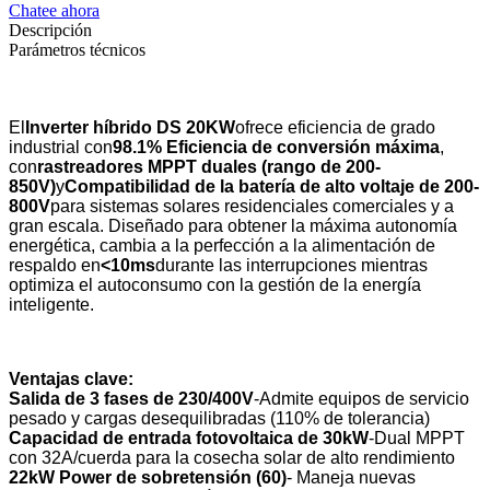
Chatee ahora
Descripción
Parámetros técnicos
El
Inverter híbrido DS 20KW
ofrece eficiencia de grado
industrial con
98.1% Eficiencia de conversión máxima
,
con
rastreadores MPPT duales (rango de 200-
850V)
y
Compatibilidad de la batería de alto voltaje de 200-
800V
para sistemas solares residenciales comerciales y a
gran escala. Diseñado para obtener la máxima autonomía
energética, cambia a la perfección a la alimentación de
respaldo en
<10ms
durante las interrupciones mientras
optimiza el autoconsumo con la gestión de la energía
inteligente.
Ventajas clave:
Salida de 3 fases de 230/400V
-Admite equipos de servicio
pesado y cargas desequilibradas (110% de tolerancia)
Capacidad de entrada fotovoltaica de 30kW
-Dual MPPT
con 32A/cuerda para la cosecha solar de alto rendimiento
22kW Power de sobretensión (60)
- Maneja nuevas