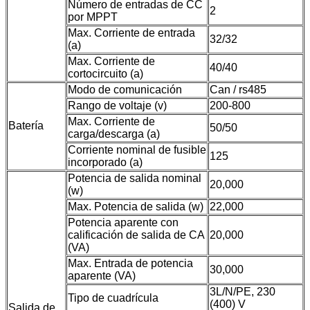
Número de entradas de CC
2
por MPPT
Max. Corriente de entrada
32/32
(a)
Max. Corriente de
40/40
cortocircuito (a)
Modo de comunicación
Can / rs485
Rango de voltaje (v)
200-800
Max. Corriente de
Batería
50/50
carga/descarga (a)
Corriente nominal de fusible
125
incorporado (a)
Potencia de salida nominal
20,000
(w)
Max. Potencia de salida (w)
22,000
Potencia aparente con
calificación de salida de CA
20,000
(VA)
Max. Entrada de potencia
30,000
aparente (VA)
3L/N/PE, 230
Tipo de cuadrícula
(400) V
Salida de