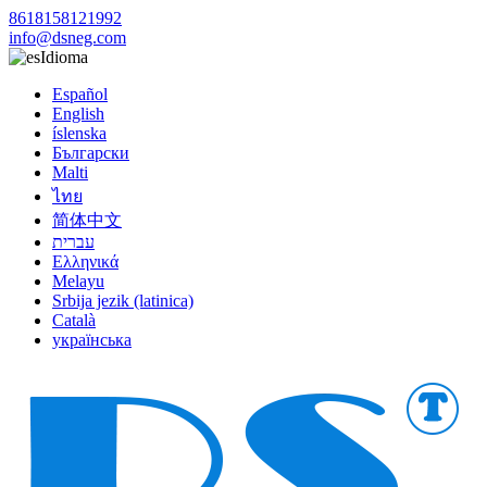
8618158121992
info@dsneg.com
Idioma
Español
English
íslenska
Български
Malti
ไทย
简体中文
עברית
Ελληνικά
Melayu
Srbija jezik (latinica)
Català
українська